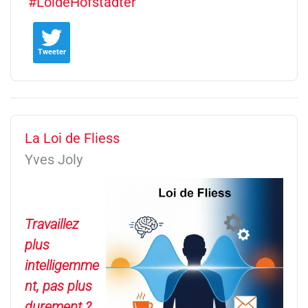
LoideHofstadter
Tweeter
La Loi de Fliess
Yves Joly
Travaillez
plus
intelligemme
nt, pas plus
durement ?